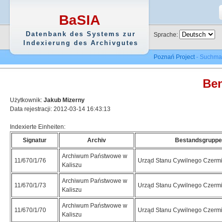
BaSIA
Datenbank des Systems zur
Sprache:
Indexierung des Archivgutes
Poznań Project
- Suchma
Ben
Użytkownik:
Jakub Mizerny
Data rejestracji: 2012-03-14 16:43:13
Indexierte Einheiten:
Signatur
Archiv
Bestandsgruppe
Archiwum Państwowe w
11/670/1/76
Urząd Stanu Cywilnego Czerm
Kaliszu
Archiwum Państwowe w
11/670/1/73
Urząd Stanu Cywilnego Czerm
Kaliszu
Archiwum Państwowe w
11/670/1/70
Urząd Stanu Cywilnego Czerm
Kaliszu