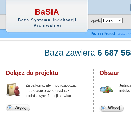
BaSIA
Baza Systemu Indeksacji
Język:
Archiwalnej
Poznań Project
- wyszuki
Baza zawiera
6 687 56
Dołącz do projektu
Obszar
Załóż konto, aby móc rozpocząć
Jednos
indeksację oraz korzystać z
indeksa
dodatkowych funkcji serwisu.
Więcej
Więcej