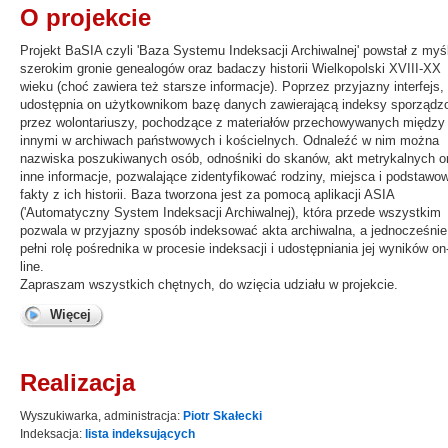
O projekcie
Projekt BaSIA czyli 'Baza Systemu Indeksacji Archiwalnej' powstał z myś
szerokim gronie genealogów oraz badaczy historii Wielkopolski XVIII-XX
wieku (choć zawiera też starsze informacje). Poprzez przyjazny interfejs,
udostępnia on użytkownikom bazę danych zawierającą indeksy sporządz
przez wolontariuszy, pochodzące z materiałów przechowywanych między
innymi w archiwach państwowych i kościelnych. Odnaleźć w nim można
nazwiska poszukiwanych osób, odnośniki do skanów, akt metrykalnych o
inne informacje, pozwalające zidentyfikować rodziny, miejsca i podstawo
fakty z ich historii. Baza tworzona jest za pomocą aplikacji ASIA
('Automatyczny System Indeksacji Archiwalnej), która przede wszystkim
pozwala w przyjazny sposób indeksować akta archiwalna, a jednocześnie
pełni rolę pośrednika w procesie indeksacji i udostępniania jej wyników on
line.
Zapraszam wszystkich chętnych, do wzięcia udziału w projekcie.
Więcej
Realizacja
Wyszukiwarka, administracja:
Piotr Skałecki
Indeksacja:
lista indeksujących