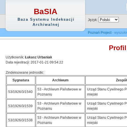
BaSIA
Baza Systemu Indeksacji
Język:
Archiwalnej
Poznań Project
- wyszuki
Profi
Użytkownik:
Łukasz Urbaniak
Data rejestracji: 2017-01-21 09:54:22
Zindeksowane jednostki:
Sygnatura
Archiwum
Zespół
53 - Archiwum Państwowe w
Urząd Stanu Cywilnego 
53/1926/3/1540
Poznaniu
miejski
53 - Archiwum Państwowe w
Urząd Stanu Cywilnego 
53/1926/3/1539
Poznaniu
miejski
53 - Archiwum Państwowe w
Urząd Stanu Cywilnego 
53/1926/3/1538
Poznaniu
miejski